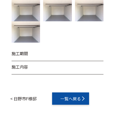
施工期間
施工内容
<
日野市F様邸
一覧へ戻る